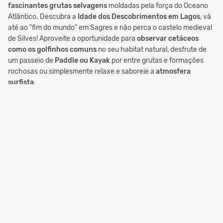
fascinantes grutas selvagens
moldadas pela força do Oceano
Atlântico. Descubra a
Idade dos Descobrimentos em Lagos
, vá
até ao "fim do mundo" em Sagres e não perca o castelo medieval
de Silves! Aproveite a oportunidade para
observar cetáceos
como os golfinhos comuns
no seu habitat natural, desfrute de
um passeio de
Paddle ou Kayak
por entre grutas e formações
rochosas ou simplesmente relaxe e saboreie a
atmosfera
surfista
.
Apenas a um clique de distância
. Escolha a sua actividade,
encoste-se e desfrute do passeio! **
100%
Pagamento seguro
Toda a informação introduzida nesta página é
transmitida em formato encriptado para garantir uma
transacção segura.